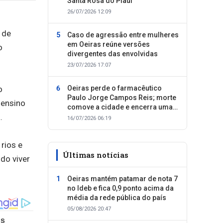
Santa Rosa do Piauí
26/07/2026 12:09
 de
Caso de agressão entre mulheres
em Oeiras reúne versões
o
divergentes das envolvidas
23/07/2026 17:07
o
Oeiras perde o farmacêutico
Paulo Jorge Campos Reis; morte
 ensino
comove a cidade e encerra uma
.
trajetória dedicada ao cuidado
16/07/2026 06:19
com as pessoas
rios e
Últimas notícias
do viver
Oeiras mantém patamar de nota 7
no Ideb e fica 0,9 ponto acima da
média da rede pública do país
05/08/2026 20:47