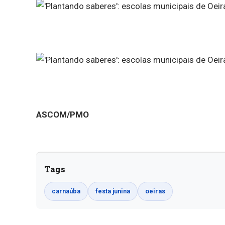
ASCOM/PMO
Tags
carnaúba
festa junina
oeiras