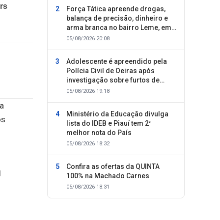
Força Tática apreende drogas,
balança de precisão, dinheiro e
arma branca no bairro Leme, em
Oeiras
05/08/2026 20:08
Adolescente é apreendido pela
Polícia Civil de Oeiras após
investigação sobre furtos de
motocicletas
05/08/2026 19:18
a
Ministério da Educação divulga
os
lista do IDEB e Piauí tem 2ª
melhor nota do País
05/08/2026 18:32
Confira as ofertas da QUINTA
100% na Machado Carnes
05/08/2026 18:31