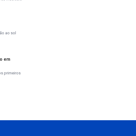
ão ao sol
do em
os primeiros