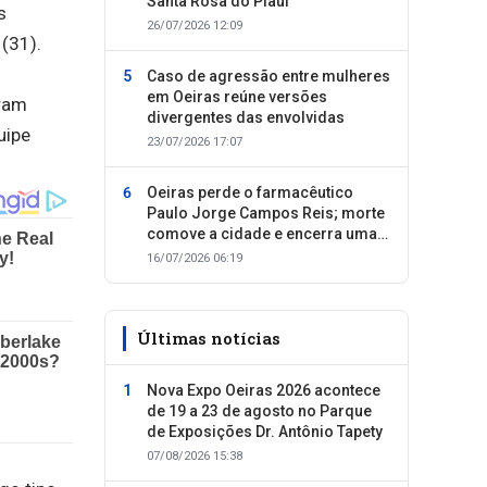
Santa Rosa do Piauí
s
26/07/2026 12:09
(31).
Caso de agressão entre mulheres
em Oeiras reúne versões
oram
divergentes das envolvidas
uipe
23/07/2026 17:07
Oeiras perde o farmacêutico
Paulo Jorge Campos Reis; morte
comove a cidade e encerra uma
trajetória dedicada ao cuidado
16/07/2026 06:19
com as pessoas
Últimas notícias
Nova Expo Oeiras 2026 acontece
de 19 a 23 de agosto no Parque
de Exposições Dr. Antônio Tapety
07/08/2026 15:38