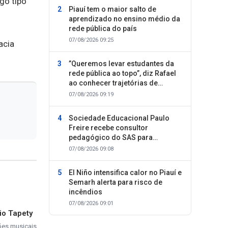
go tipo
Piauí tem o maior salto de
aprendizado no ensino médio da
rede pública do país
07/08/2026 09:25
acia
”Queremos levar estudantes da
rede pública ao topo”, diz Rafael
ao conhecer trajetórias de
sucesso
07/08/2026 09:19
Sociedade Educacional Paulo
Freire recebe consultor
pedagógico do SAS para
planejamento do segundo
07/08/2026 09:08
semestre
El Niño intensifica calor no Piauí e
Semarh alerta para risco de
incêndios
07/08/2026 09:01
io Tapety
ções musicais