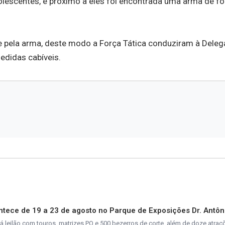
dolescentes, e próximo a eles foi encontrada uma arma de fo
pela arma, deste modo a Força Tática conduziram à Deleg
edidas cabíveis.
tece de 19 a 23 de agosto no Parque de Exposições Dr. Antôn
rá leilão com touros, matrizes PO e 500 bezerros de corte, além de doze atra