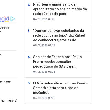
Piauí tem o maior salto de
aprendizado no ensino médio da
rede pública do país
07/08/2026 09:25
”Queremos levar estudantes da
rede pública ao topo”, diz Rafael
ao conhecer trajetórias de
sucesso
07/08/2026 09:19
Sociedade Educacional Paulo
Freire recebe consultor
pedagógico do SAS para
planejamento do segundo
07/08/2026 09:08
semestre
ido sem
El Niño intensifica calor no Piauí e
Semarh alerta para risco de
incêndios
07/08/2026 09:01
ermanece à