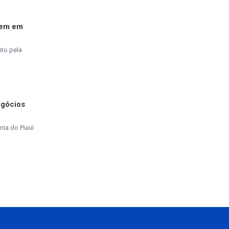
gem em
nto pela
egócios
ia do Piauí