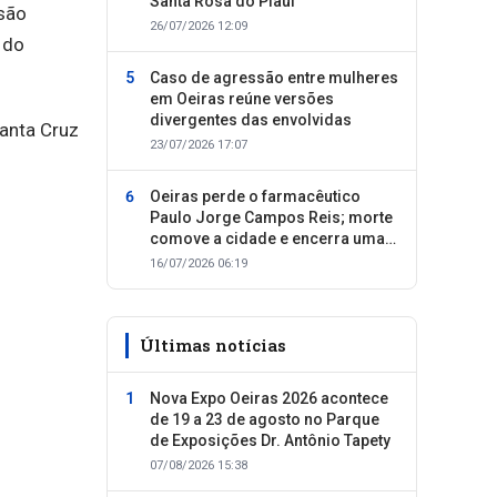
Santa Rosa do Piauí
isão
26/07/2026 12:09
 do
Caso de agressão entre mulheres
em Oeiras reúne versões
divergentes das envolvidas
Santa Cruz
23/07/2026 17:07
Oeiras perde o farmacêutico
Paulo Jorge Campos Reis; morte
comove a cidade e encerra uma
trajetória dedicada ao cuidado
16/07/2026 06:19
com as pessoas
Últimas notícias
Nova Expo Oeiras 2026 acontece
de 19 a 23 de agosto no Parque
de Exposições Dr. Antônio Tapety
07/08/2026 15:38