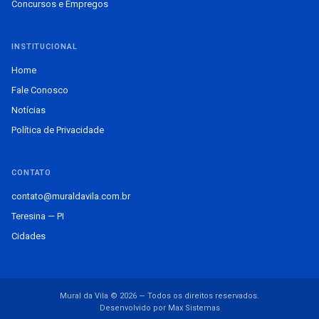
Concursos e Empregos
INSTITUCIONAL
Home
Fale Conosco
Notícias
Política de Privacidade
CONTATO
contato@muraldavila.com.br
Teresina — PI
Cidades
Mural da Vila © 2026 — Todos os direitos reservados.
Desenvolvido por Max Sistemas