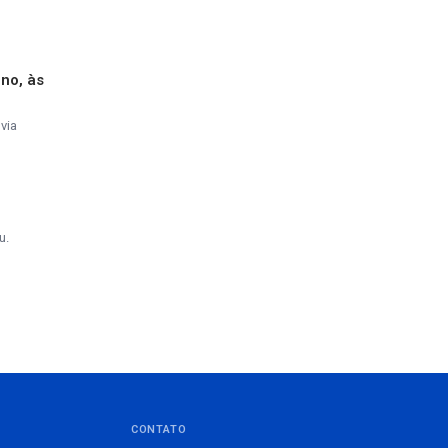
ino, às
via
u.
CONTATO