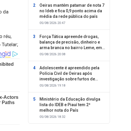
Oeiras mantém patamar de nota 7
no Ideb e fica 0,9 ponto acima da
o da
média da rede pública do país
05/08/2026 20:47
 réu,
Força Tática apreende drogas,
balança de precisão, dinheiro e
 Tutelar;
arma branca no bairro Leme, em
Oeiras
05/08/2026 20:08
Adolescente é apreendido pela
Polícia Civil de Oeiras após
investigação sobre furtos de
motocicletas
05/08/2026 19:18
Ministério da Educação divulga
lista do IDEB e Piauí tem 2ª
melhor nota do País
05/08/2026 18:32