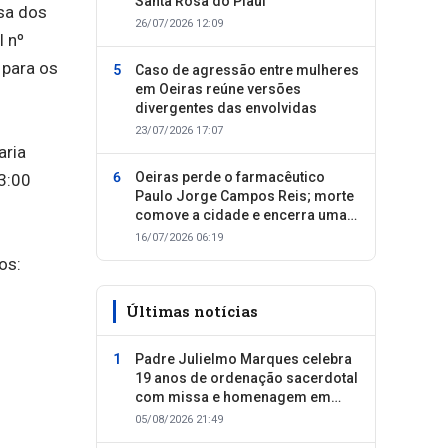
Santa Rosa do Piauí
esa dos
26/07/2026 12:09
l nº
 para os
Caso de agressão entre mulheres
em Oeiras reúne versões
divergentes das envolvidas
23/07/2026 17:07
aria
Oeiras perde o farmacêutico
13:00
Paulo Jorge Campos Reis; morte
comove a cidade e encerra uma
trajetória dedicada ao cuidado
16/07/2026 06:19
com as pessoas
os:
Últimas notícias
Padre Julielmo Marques celebra
19 anos de ordenação sacerdotal
com missa e homenagem em
Colônia do Piauí
05/08/2026 21:49