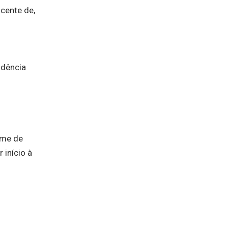
cente de,
idência
ame de
 início à