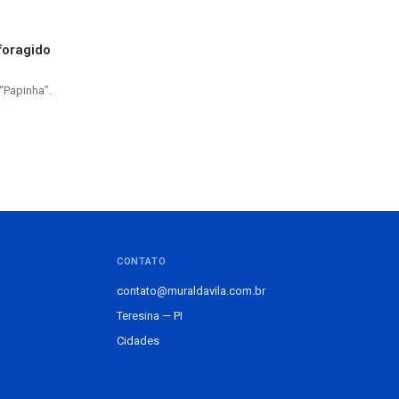
foragido
“Papinha”.
CONTATO
contato@muraldavila.com.br
Teresina — PI
Cidades