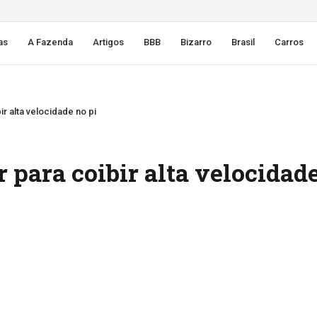
as
A Fazenda
Artigos
BBB
Bizarro
Brasil
Carros
bir alta velocidade no pi
er para coibir alta velocidad