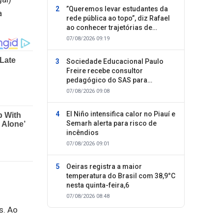
”Queremos levar estudantes da
a
rede pública ao topo”, diz Rafael
ao conhecer trajetórias de
sucesso
07/08/2026 09:19
Sociedade Educacional Paulo
Freire recebe consultor
pedagógico do SAS para
planejamento do segundo
07/08/2026 09:08
semestre
El Niño intensifica calor no Piauí e
Semarh alerta para risco de
incêndios
07/08/2026 09:01
Oeiras registra a maior
temperatura do Brasil com 38,9°C
nesta quinta-feira,6
07/08/2026 08:48
s. Ao