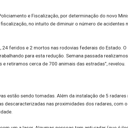
Policiamento e Fiscalização, por determinação do novo Mini
a fiscalização, no intuito de diminuir o número de acidentes 
 24 feridos e 2 mortos nas rodovias federais do Estado. O 
trabalhando para esta redução. Semana passada realizamo
s e retiramos cerca de 700 animais das estradas”, revelou.
vas estão sendo tomadas. Além da instalação de 5 radares
ras descaracterizadas nas proximidades dos radares, com o 
idade.
com um a laser. Algumas pessoas tem anti-radar (que é ileg