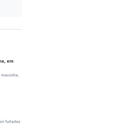
me, em
, maconha,
on furtadas