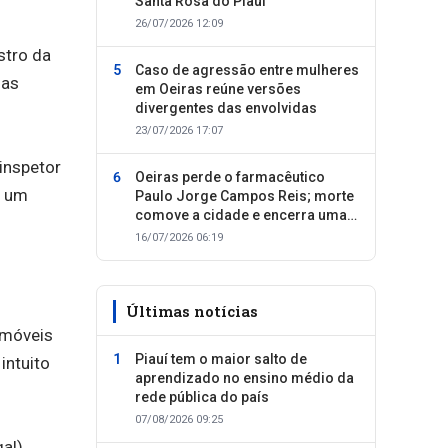
Santa Rosa do Piauí
26/07/2026 12:09
stro da
Caso de agressão entre mulheres
nas
em Oeiras reúne versões
divergentes das envolvidas
23/07/2026 17:07
inspetor
Oeiras perde o farmacêutico
s um
Paulo Jorge Campos Reis; morte
comove a cidade e encerra uma
trajetória dedicada ao cuidado
16/07/2026 06:19
com as pessoas
Últimas notícias
 móveis
Piauí tem o maior salto de
intuito
aprendizado no ensino médio da
rede pública do país
07/08/2026 09:25
al)