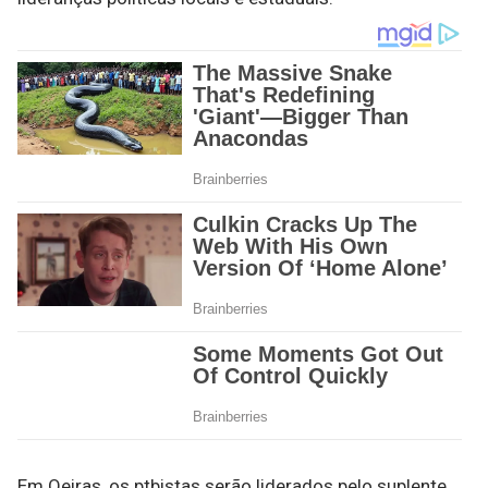
Em Oeiras, os ptbistas serão liderados pelo suplente