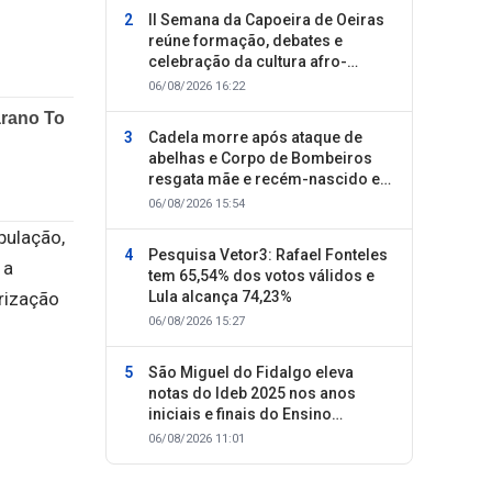
II Semana da Capoeira de Oeiras
reúne formação, debates e
celebração da cultura afro-
brasileira
06/08/2026 16:22
Cadela morre após ataque de
abelhas e Corpo de Bombeiros
resgata mãe e recém-nascido em
Oeiras
06/08/2026 15:54
pulação,
Pesquisa Vetor3: Rafael Fonteles
 a
tem 65,54% dos votos válidos e
rização
Lula alcança 74,23%
06/08/2026 15:27
São Miguel do Fidalgo eleva
notas do Ideb 2025 nos anos
iniciais e finais do Ensino
Fundamental
06/08/2026 11:01