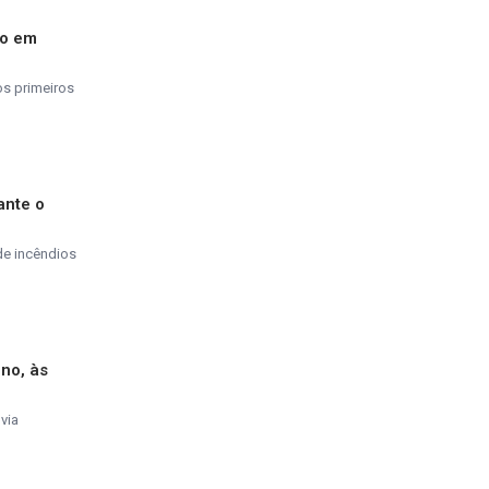
do em
os primeiros
ante o
de incêndios
ino, às
via