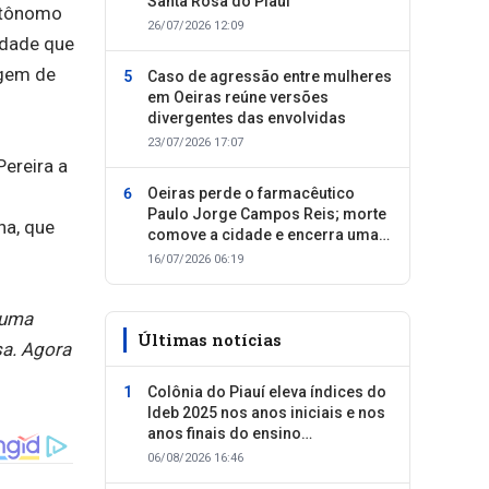
Santa Rosa do Piauí
utônomo
26/07/2026 12:09
idade que
agem de
Caso de agressão entre mulheres
em Oeiras reúne versões
divergentes das envolvidas
23/07/2026 17:07
ereira a
Oeiras perde o farmacêutico
Paulo Jorge Campos Reis; morte
Ana, que
comove a cidade e encerra uma
trajetória dedicada ao cuidado
16/07/2026 06:19
com as pessoas
 uma
Últimas notícias
sa. Agora
Colônia do Piauí eleva índices do
Ideb 2025 nos anos iniciais e nos
anos finais do ensino
fundamental
06/08/2026 16:46