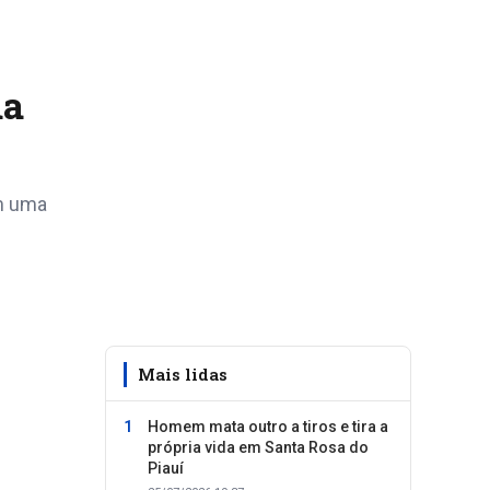
da
am uma
Mais lidas
Homem mata outro a tiros e tira a
própria vida em Santa Rosa do
Piauí