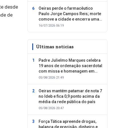
te desde
Oeiras perde o farmacêutico
Paulo Jorge Campos Reis; morte
ade de
comove a cidade e encerra uma
trajetória dedicada ao cuidado
16/07/2026 06:19
com as pessoas
Últimas notícias
Padre Julielmo Marques celebra
19 anos de ordenação sacerdotal
com missa e homenagem em
Colônia do Piauí
05/08/2026 21:49
Oeiras mantém patamar de nota 7
no Ideb e fica 0,9 ponto acima da
média da rede pública do país
05/08/2026 20:47
Força Tática apreende drogas,
balança de precisão, dinheiro e