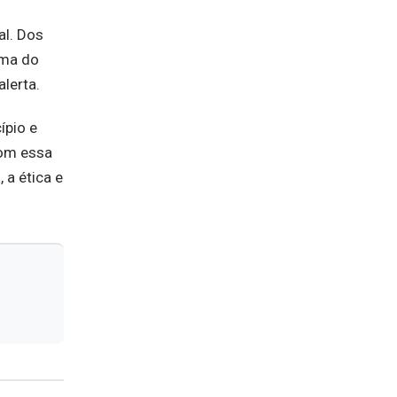
al. Dos
ima do
alerta.
ípio e
Com essa
 a ética e