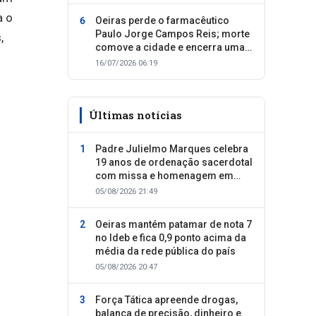
a o
Oeiras perde o farmacêutico
Paulo Jorge Campos Reis; morte
,
comove a cidade e encerra uma
trajetória dedicada ao cuidado
16/07/2026 06:19
com as pessoas
Últimas notícias
Padre Julielmo Marques celebra
19 anos de ordenação sacerdotal
com missa e homenagem em
Colônia do Piauí
05/08/2026 21:49
Oeiras mantém patamar de nota 7
no Ideb e fica 0,9 ponto acima da
média da rede pública do país
05/08/2026 20:47
Força Tática apreende drogas,
balança de precisão, dinheiro e