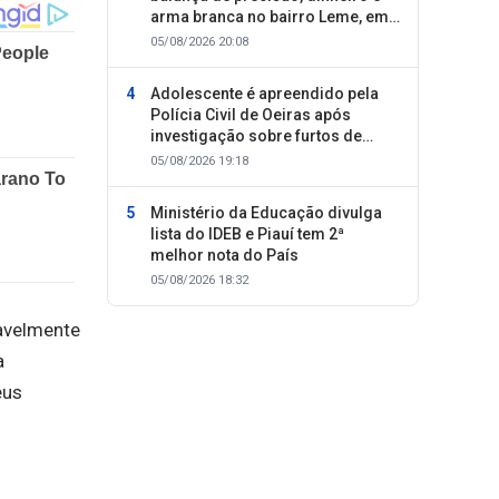
arma branca no bairro Leme, em
Oeiras
05/08/2026 20:08
Adolescente é apreendido pela
Polícia Civil de Oeiras após
investigação sobre furtos de
motocicletas
05/08/2026 19:18
Ministério da Educação divulga
lista do IDEB e Piauí tem 2ª
melhor nota do País
05/08/2026 18:32
savelmente
a
eus