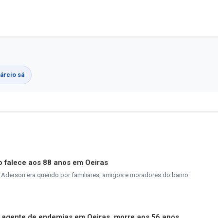
árcio sá
 falece aos 88 anos em Oeiras
Aderson era querido por familiares, amigos e moradores do bairro
, agente de endemias em Oeiras, morre aos 56 anos