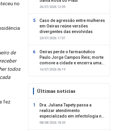
Santa Rosa do Piauí
nteceu no
26/07/2026 12:09
Caso de agressão entre mulheres
em Oeiras reúne versões
esidência
divergentes das envolvidas
23/07/2026 17:07
Oeiras perde o farmacêutico
eiro de
Paulo Jorge Campos Reis; morte
 receber
comove a cidade e encerra uma
lher todos
trajetória dedicada ao cuidado
16/07/2026 06:19
com as pessoas
 cada
Últimas notícias
e fez
Dra. Juliana Tapety passa a
realizar atendimento
especializado em infectologia na
Clínica SID, em Oeiras
08/08/2026 18:33