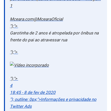
Mceara.com@McearaOficial
");">
Garotinha de 2 anos é atropelada por ônibus na
frente do pai ao atravessar rua
");">
");">
4
18:45 - 8 de fev de 2020
"); outline: 0px;">Informações e privacidade no
Twitter Ads