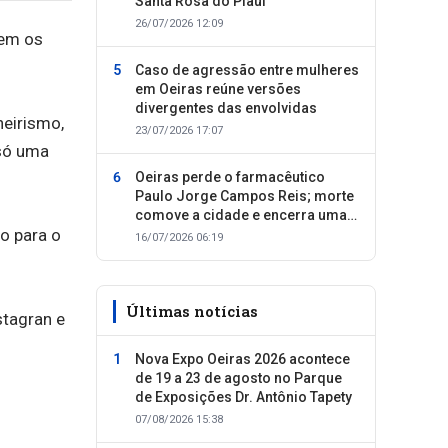
Santa Rosa do Piauí
26/07/2026 12:09
rem os
Caso de agressão entre mulheres
em Oeiras reúne versões
divergentes das envolvidas
eirismo,
23/07/2026 17:07
 só uma
Oeiras perde o farmacêutico
Paulo Jorge Campos Reis; morte
comove a cidade e encerra uma
o para o
trajetória dedicada ao cuidado
16/07/2026 06:19
com as pessoas
Últimas notícias
stagran e
Nova Expo Oeiras 2026 acontece
de 19 a 23 de agosto no Parque
de Exposições Dr. Antônio Tapety
07/08/2026 15:38