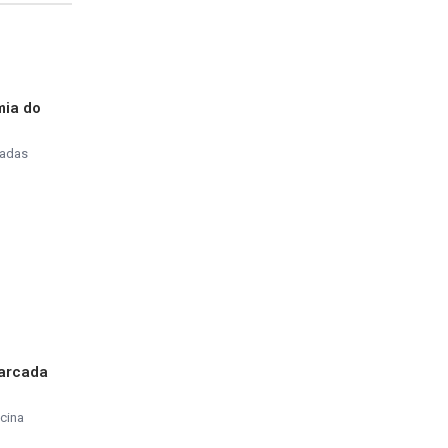
mia do
tadas
marcada
cina