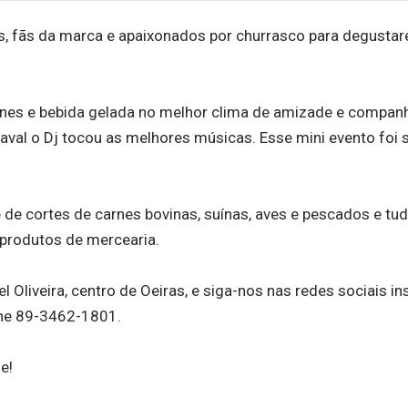
es, fãs da marca e apaixonados por churrasco para degusta
nes e bebida gelada no melhor clima de amizade e companh
aval o Dj tocou as melhores músicas. Esse mini evento foi
e cortes de carnes bovinas, suínas, aves e pescados e tud
produtos de mercearia.
l Oliveira, centro de Oeiras, e siga-nos nas redes sociais in
ne 89-3462-1801.
e!