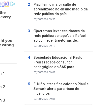
Piauí tem o maior salto de
aprendizado no ensino médio da
rede pública do país
07/08/2026 09:25
”Queremos levar estudantes da
rede pública ao topo”, diz Rafael
ao conhecer trajetórias de
sucesso
07/08/2026 09:19
Sociedade Educacional Paulo
Freire recebe consultor
pedagógico do SAS para
planejamento do segundo
07/08/2026 09:08
semestre
El Niño intensifica calor no Piauí e
Semarh alerta para risco de
incêndios
07/08/2026 09:01