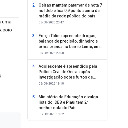
Oeiras mantém patamar de nota 7
no Ideb e fica 0,9 ponto acima da
média da rede pública do país
m uma
05/08/2026 20:47
 apoio
Força Tática apreende drogas,
balança de precisão, dinheiro e
arma branca no bairro Leme, em
Oeiras
05/08/2026 20:08
Adolescente é apreendido pela
Polícia Civil de Oeiras após
investigação sobre furtos de
motocicletas
05/08/2026 19:18
Ministério da Educação divulga
lista do IDEB e Piauí tem 2ª
melhor nota do País
05/08/2026 18:32