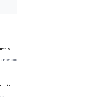
ante o
de incêndios
ino, às
via