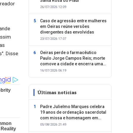
Santa Rosa do Piauí
ereador
26/07/2026 12:09
Caso de agressão entre mulheres
em Oeiras reúne versões
rande
divergentes das envolvidas
assim
23/07/2026 17:07
das
Oeiras perde o farmacêutico
". Disse
Paulo Jorge Campos Reis; morte
comove a cidade e encerra uma
trajetória dedicada ao cuidado
16/07/2026 06:19
com as pessoas
Últimas notícias
Padre Julielmo Marques celebra
19 anos de ordenação sacerdotal
com missa e homenagem em
Colônia do Piauí
05/08/2026 21:49