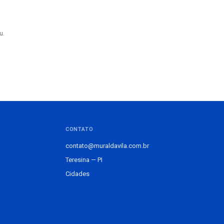
u.
CONTATO
contato@muraldavila.com.br
Teresina — PI
Cidades