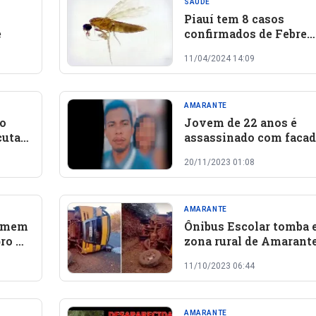
SAÚDE
Piauí tem 8 casos
e
confirmados de Febre
Oropouche; 5 em Amar
11/04/2024 14:09
AMARANTE
ão
Jovem de 22 anos é
cutar
assassinado com facad
peito em surto de ciúm
20/11/2023 01:08
Piauí
AMARANTE
Homem
Ônibus Escolar tomba
ro de
zona rural de Amarant
11/10/2023 06:44
AMARANTE