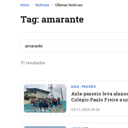
Início
Notícias
Últimas Notícias
Tag: amarante
31 resultados
AULA - PASSEIO
Aula-passeio leva aluno
Colégio Paulo Freire a 
jornada cultural e natur
03/11/2025 09:26
Amarante