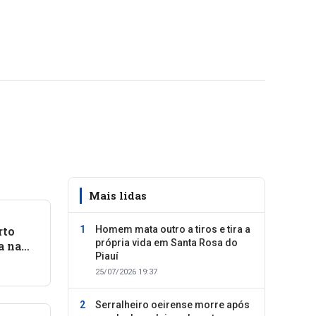
Mais lidas
rto
Homem mata outro a tiros e tira a
própria vida em Santa Rosa do
a na
Piauí
e
25/07/2026 19:37
Serralheiro oeirense morre após