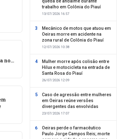
queda de andaime durante
trabalho em Colônia do Piauí
13/07/2026 16:57
ante
Mecânico de motos que atuou em
Oeiras morre em acidente na
zona rural de Colônia do Piauí
12/07/2026 10:38
a no
Mulher morre após colisão entre
es no
Hilux e motocicleta na entrada de
Santa Rosa do Piauí
26/07/2026 12:09
Caso de agressão entre mulheres
 em
em Oeiras reúne versões
e
divergentes das envolvidas
23/07/2026 17:07
Oeiras perde o farmacêutico
Paulo Jorge Campos Reis; morte