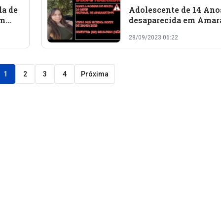
da de
Adolescente de 14 Ano
em
desaparecida em Amar
há 7 dias: Família pede
28/09/2023 06:22
1
2
3
4
Próxima