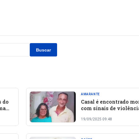
Buscar
AMARANTE
s do
Casal é encontrado mo
uma
com sinais de violênci
al em
zona rural de Amarant
19/09/2025 09:48