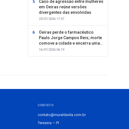
Caso de agressão entre mulheres
em Oeiras reúne versões
divergentes das envolvidas
23/07/2026 17:07
Oeiras perde o farmacêutico
Paulo Jorge Campos Reis; morte
comove a cidade e encerra uma
trajetória dedicada ao cuidado
16/07/2026 06:19
com as pessoas
CONTATO
contato@muraldavila.com.br
Teresina — PI