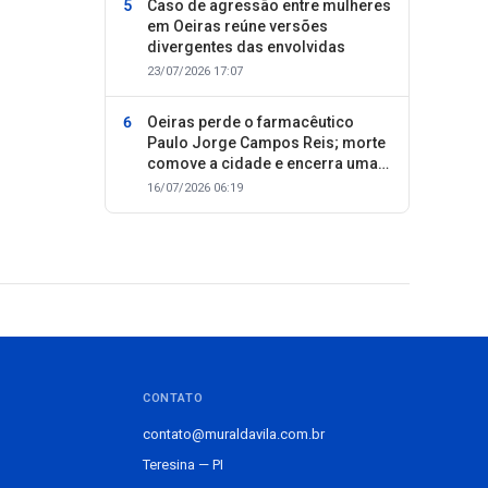
Caso de agressão entre mulheres
em Oeiras reúne versões
divergentes das envolvidas
23/07/2026 17:07
Oeiras perde o farmacêutico
Paulo Jorge Campos Reis; morte
comove a cidade e encerra uma
trajetória dedicada ao cuidado
16/07/2026 06:19
com as pessoas
CONTATO
contato@muraldavila.com.br
Teresina — PI