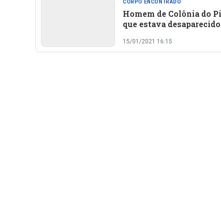
CORPO ENCONTRADO
Homem de Colônia do Pi
que estava desaparecido
encontrado morto em la
15/01/2021 16:15
em Oeiras