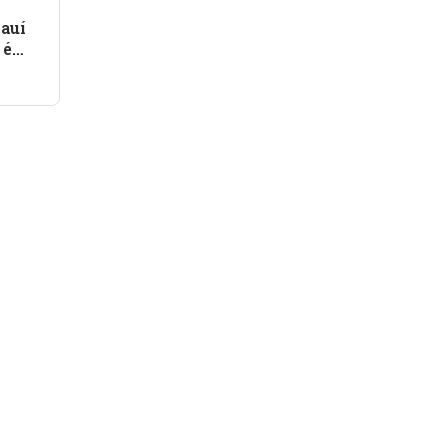
auí
 é
goa