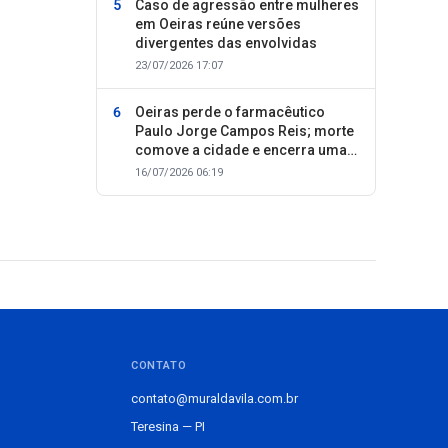
Caso de agressão entre mulheres
em Oeiras reúne versões
divergentes das envolvidas
23/07/2026 17:07
Oeiras perde o farmacêutico
Paulo Jorge Campos Reis; morte
comove a cidade e encerra uma
trajetória dedicada ao cuidado
16/07/2026 06:19
com as pessoas
CONTATO
contato@muraldavila.com.br
Teresina — PI