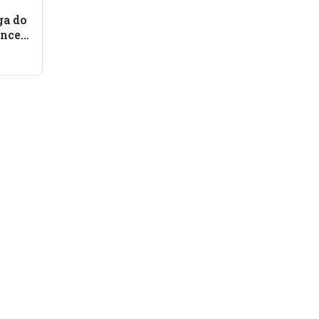
ga do
encer