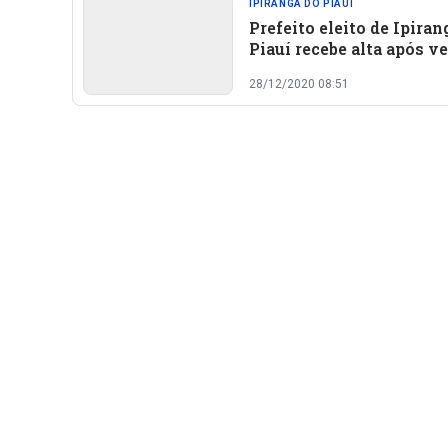
IPIRANGA DO PIAUÍ
Prefeito eleito de Ipiran
Piauí recebe alta após v
a covid-19
28/12/2020 08:51