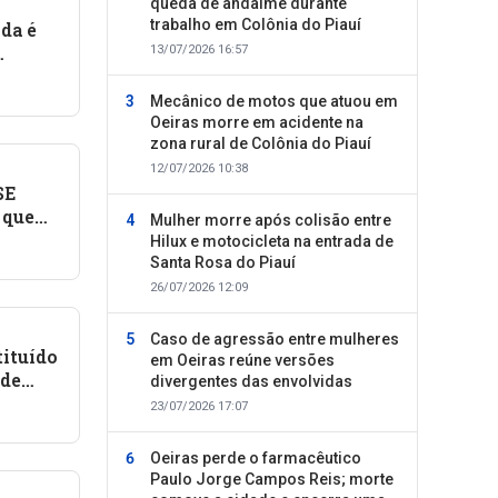
queda de andaime durante
trabalho em Colônia do Piauí
da é
13/07/2026 16:57
Mecânico de motos que atuou em
Oeiras morre em acidente na
zona rural de Colônia do Piauí
12/07/2026 10:38
SE
 que
Mulher morre após colisão entre
o PTN
Hilux e motocicleta na entrada de
Santa Rosa do Piauí
26/07/2026 12:09
Caso de agressão entre mulheres
tituído
em Oeiras reúne versões
 de
divergentes das envolvidas
te
23/07/2026 17:07
Oeiras perde o farmacêutico
Paulo Jorge Campos Reis; morte