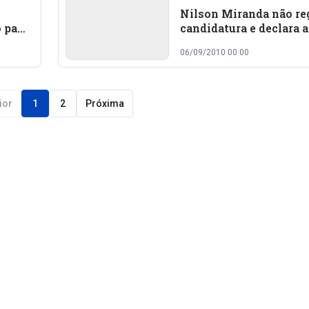
Nilson Miranda não re
 para
candidatura e declara a
Aleksandra Tapety
06/09/2010 00:00
ior
1
2
Próxima