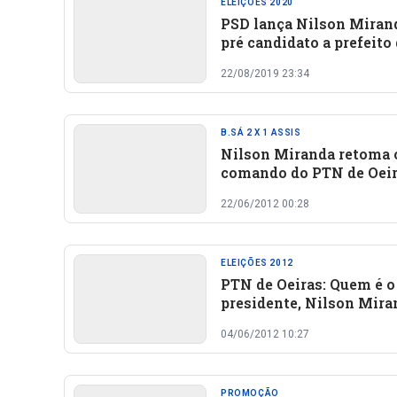
ELEIÇÕES 2020
PSD lança Nilson Miran
pré candidato a prefeito
Oeiras e coronel Wagner
22/08/2019 23:34
Torres como vice
B.SÁ 2 X 1 ASSIS
Nilson Miranda retoma 
comando do PTN de Oei
22/06/2012 00:28
ELEIÇÕES 2012
PTN de Oeiras: Quem é o
presidente, Nilson Mira
ou Fabiano do Cremosin
04/06/2012 10:27
PROMOÇÃO