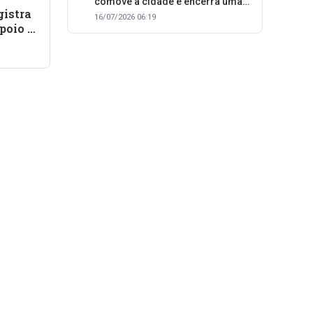
comove a cidade e encerra uma
gistra
trajetória dedicada ao cuidado
16/07/2026 06:19
poio a
com as pessoas