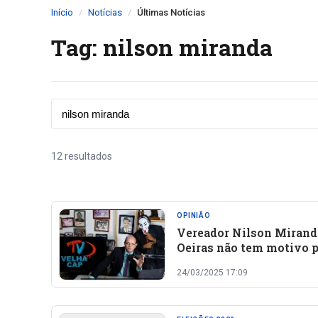
Início
Notícias
Últimas Notícias
Tag: nilson miranda
12 resultados
OPINIÃO
Vereador Nilson Miran
Oeiras não tem motivo 
votar na reeleição de Ra
24/03/2025 17:09
Fonteles em 2026