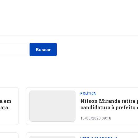
Buscar
POLÍTICA
da em
Nilson Miranda retira 
para
candidatura à prefeito 
fael
anuncia apoio a José
15/08/2020 09:18
Raimundo