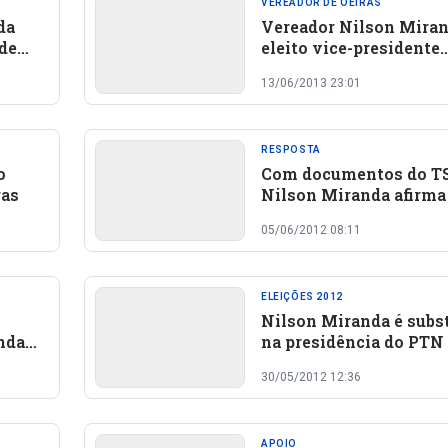
VEREADOR DE OEIRAS
da
Vereador Nilson Miran
 de
eleito vice-presidente
estadual do PTN
13/06/2013 23:01
RESPOSTA
o
Com documentos do T
ras
Nilson Miranda afirma
continua presidente d
05/06/2012 08:11
de Oeiras
ELEIÇÕES 2012
Nilson Miranda é subs
nda
na presidência do PTN
ho?
Oeiras. Novo presiden
30/05/2012 12:36
declara apoio a Lukano
APOIO