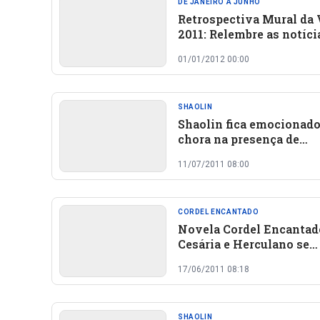
DE JANEIRO A JUNHO
Retrospectiva Mural da 
2011: Relembre as notíci
que marcaram o ano em
01/01/2012 00:00
Oeiras e região
SHAOLIN
Shaolin fica emocionado
chora na presença de
familiares
11/07/2011 08:00
CORDEL ENCANTADO
Novela Cordel Encantad
Cesária e Herculano se
aproximam
17/06/2011 08:18
SHAOLIN