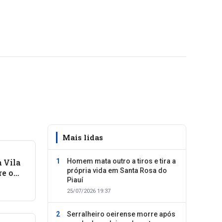
Mais lidas
 Vila
Homem mata outro a tiros e tira a
própria vida em Santa Rosa do
re o
Piauí
as e
25/07/2026 19:37
Serralheiro oeirense morre após