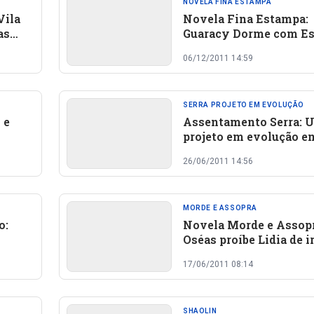
NOVELA FINA ESTAMPA
Vila
Novela Fina Estampa:
as
Guaracy Dorme com Es
já pensa em assumir o 
06/12/2011 14:59
SERRA PROJETO EM EVOLUÇÃO
 e
Assentamento Serra: 
projeto em evolução e
Canavieira
26/06/2011 14:56
MORDE E ASSOPRA
o:
Novela Morde e Assopr
Oséas proíbe Lidia de i
baile
17/06/2011 08:14
SHAOLIN