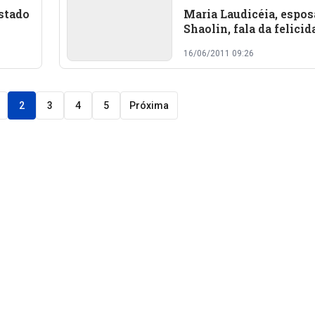
stado
Maria Laudicéia, espos
Shaolin, fala da felicid
ter o marido de volta 
16/06/2011 09:26
2
3
4
5
Próxima