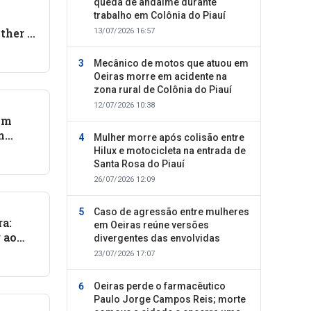
queda de andaime durante
trabalho em Colônia do Piauí
ther e
13/07/2026 16:57
bebê
Mecânico de motos que atuou em
Oeiras morre em acidente na
zona rural de Colônia do Piauí
12/07/2026 10:38
Um
m
Mulher morre após colisão entre
Hilux e motocicleta na entrada de
Santa Rosa do Piauí
26/07/2026 12:09
Caso de agressão entre mulheres
a:
em Oeiras reúne versões
r ao
divergentes das envolvidas
23/07/2026 17:07
Oeiras perde o farmacêutico
Paulo Jorge Campos Reis; morte