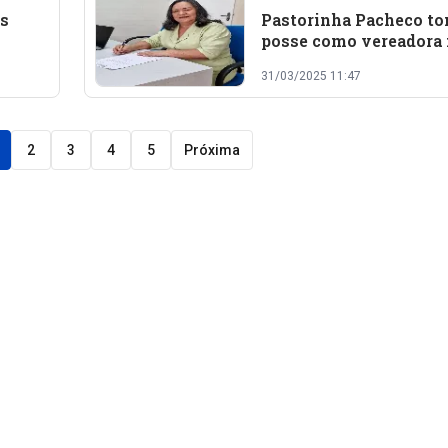
as
Pastorinha Pacheco t
posse como vereadora
ada
Câmara Municipal de O
31/03/2025 11:47
2
3
4
5
Próxima