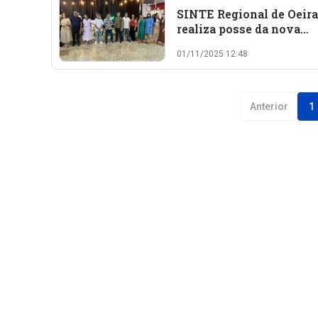
SINTE Regional de Oeir
realiza posse da nova
diretoria e Festa Unific
01/11/2025 12:48
dos Trabalhadores da
Educação
Anterior
1