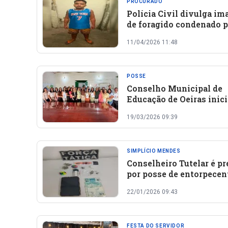
PROCURADO
Polícia Civil divulga i
de foragido condenado p
tráfico e posse ilegal de
11/04/2026 11:48
em Oeiras
POSSE
Conselho Municipal de
Educação de Oeiras inici
nova composição com p
19/03/2026 09:39
de membros
SIMPLÍCIO MENDES
Conselheiro Tutelar é pr
por posse de entorpecen
suspeita de corrupção d
22/01/2026 09:43
menores em Simplício
Mendes
FESTA DO SERVIDOR