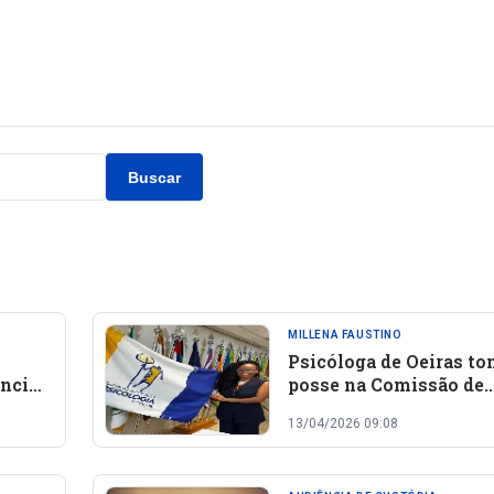
Buscar
MILLENA FAUSTINO
Psicóloga de Oeiras t
ncia
posse na Comissão de
 de
Direitos Humanos do
13/04/2026 09:08
Conselho Federal de
Psicologia