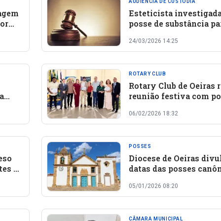
AUDIÊNCIA DE CUSTÓDIA
magem
Esteticista investigad
or
posse de substância pa
 arma
emagrecimento é liber
24/03/2026 14:25
após audiência de cust
em Oeiras
ROTARY CLUB
Rotary Club de Oeiras r
a
reunião festiva com po
osse
novo associado e
06/02/2026 18:32
homenagem a profissi
de destaque
POSSES
eso
Diocese de Oeiras divu
tes e
datas das posses canô
e
de sacerdotes transfer
05/01/2026 08:20
CÂMARA MUNICIPAL