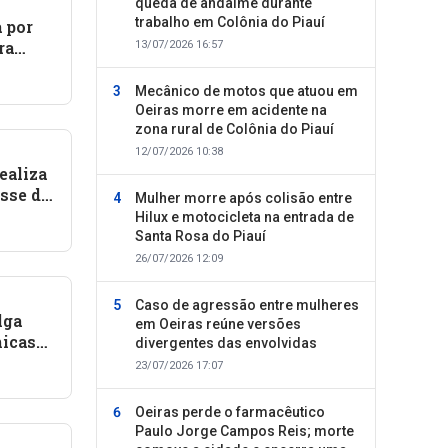
queda de andaime durante
trabalho em Colônia do Piauí
a por
ra
13/07/2026 16:57
ada
ódia
Mecânico de motos que atuou em
Oeiras morre em acidente na
zona rural de Colônia do Piauí
12/07/2026 10:38
ealiza
sse de
Mulher morre após colisão entre
Hilux e motocicleta na entrada de
onais
Santa Rosa do Piauí
26/07/2026 12:09
Caso de agressão entre mulheres
lga
em Oeiras reúne versões
nicas
divergentes das envolvidas
idos
23/07/2026 17:07
Oeiras perde o farmacêutico
Paulo Jorge Campos Reis; morte