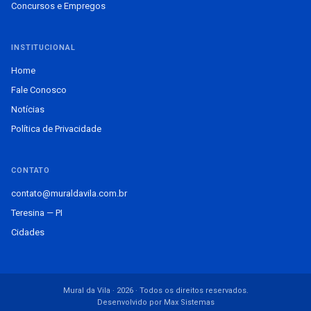
Concursos e Empregos
INSTITUCIONAL
Home
Fale Conosco
Notícias
Política de Privacidade
CONTATO
contato@muraldavila.com.br
Teresina — PI
Cidades
Mural da Vila · 2026 · Todos os direitos reservados.
Desenvolvido por Max Sistemas