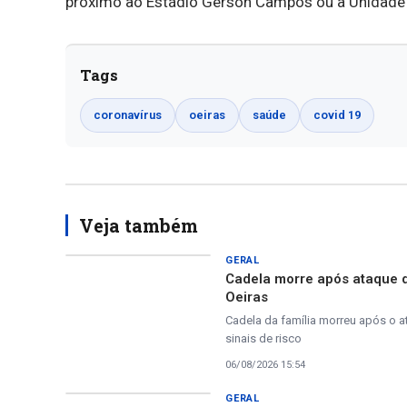
próximo ao Estádio Gerson Campos ou a Unidade
Tags
coronavírus
oeiras
saúde
covid 19
Veja também
GERAL
Cadela morre após ataque 
Oeiras
Cadela da família morreu após o a
sinais de risco
06/08/2026 15:54
GERAL