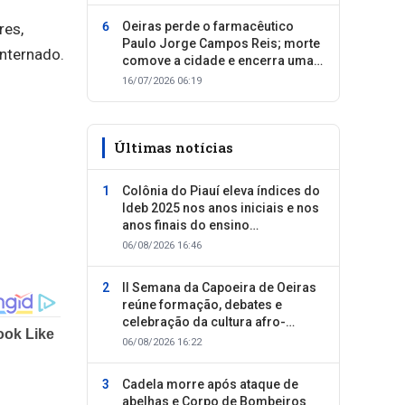
Oeiras perde o farmacêutico
res,
Paulo Jorge Campos Reis; morte
internado.
comove a cidade e encerra uma
trajetória dedicada ao cuidado
16/07/2026 06:19
com as pessoas
Últimas notícias
Colônia do Piauí eleva índices do
Ideb 2025 nos anos iniciais e nos
anos finais do ensino
fundamental
06/08/2026 16:46
II Semana da Capoeira de Oeiras
reúne formação, debates e
celebração da cultura afro-
brasileira
06/08/2026 16:22
Cadela morre após ataque de
abelhas e Corpo de Bombeiros