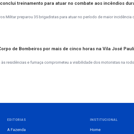
s conclui treinamento para atuar no combate aos incêndios dur
 Militar preparou 35 brigadistas para atuar no período de maior incidência 
 Corpo de Bombeiros por mais de cinco horas na Vila José Paul
s residências e fumaça comprometeu a visibilidade dos motoristas na rodo
EDITORIAS
INSTITUCIONAL
A Fazenda
Home