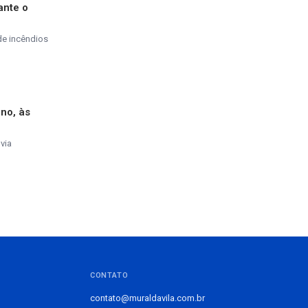
ante o
de incêndios
ino, às
via
CONTATO
contato@muraldavila.com.br