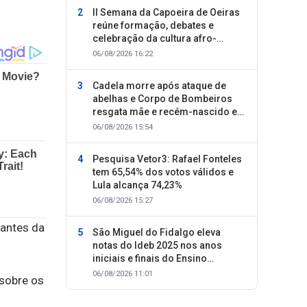
II Semana da Capoeira de Oeiras
reúne formação, debates e
celebração da cultura afro-
brasileira
06/08/2026 16:22
Cadela morre após ataque de
abelhas e Corpo de Bombeiros
resgata mãe e recém-nascido em
Oeiras
06/08/2026 15:54
Pesquisa Vetor3: Rafael Fonteles
tem 65,54% dos votos válidos e
Lula alcança 74,23%
06/08/2026 15:27
 antes da
São Miguel do Fidalgo eleva
notas do Ideb 2025 nos anos
iniciais e finais do Ensino
Fundamental
06/08/2026 11:01
 sobre os