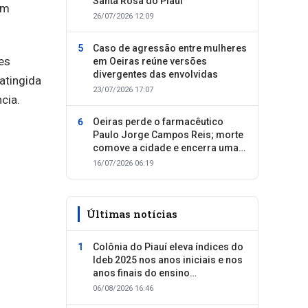
Santa Rosa do Piauí
em
26/07/2026 12:09
Caso de agressão entre mulheres
es
em Oeiras reúne versões
divergentes das envolvidas
 atingida
23/07/2026 17:07
cia.
Oeiras perde o farmacêutico
Paulo Jorge Campos Reis; morte
comove a cidade e encerra uma
trajetória dedicada ao cuidado
16/07/2026 06:19
com as pessoas
Últimas notícias
Colônia do Piauí eleva índices do
Ideb 2025 nos anos iniciais e nos
anos finais do ensino
fundamental
06/08/2026 16:46