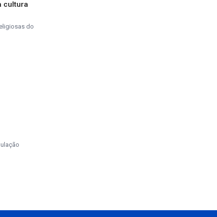
 cultura
eligiosas do
pulação