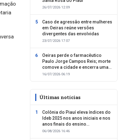
Santa Rosa do Piauí
ramação
26/07/2026 12:09
taria
Caso de agressão entre mulheres
em Oeiras reúne versões
divergentes das envolvidas
nversa
23/07/2026 17:07
Oeiras perde o farmacêutico
Paulo Jorge Campos Reis; morte
comove a cidade e encerra uma
trajetória dedicada ao cuidado
16/07/2026 06:19
com as pessoas
Últimas notícias
Colônia do Piauí eleva índices do
Ideb 2025 nos anos iniciais e nos
anos finais do ensino
fundamental
06/08/2026 16:46