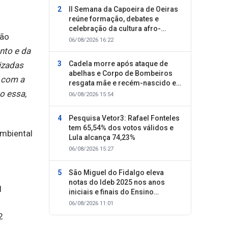
II Semana da Capoeira de Oeiras
reúne formação, debates e
celebração da cultura afro-
tão
brasileira
06/08/2026 16:22
nto e da
Cadela morre após ataque de
izadas
abelhas e Corpo de Bombeiros
o com a
resgata mãe e recém-nascido em
Oeiras
o essa,
06/08/2026 15:54
Pesquisa Vetor3: Rafael Fonteles
tem 65,54% dos votos válidos e
mbiental
Lula alcança 74,23%
06/08/2026 15:27
São Miguel do Fidalgo eleva
notas do Ideb 2025 nos anos
iniciais e finais do Ensino
Fundamental
06/08/2026 11:01