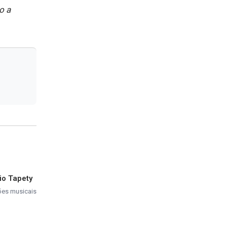
o a
io Tapety
ções musicais