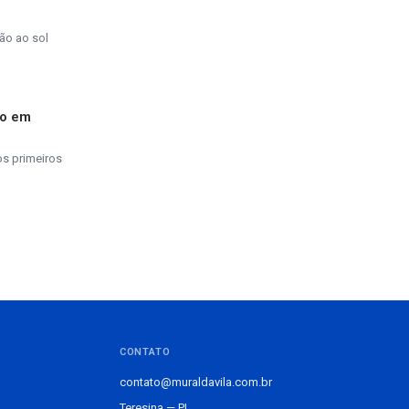
ão ao sol
do em
os primeiros
CONTATO
contato@muraldavila.com.br
Teresina — PI