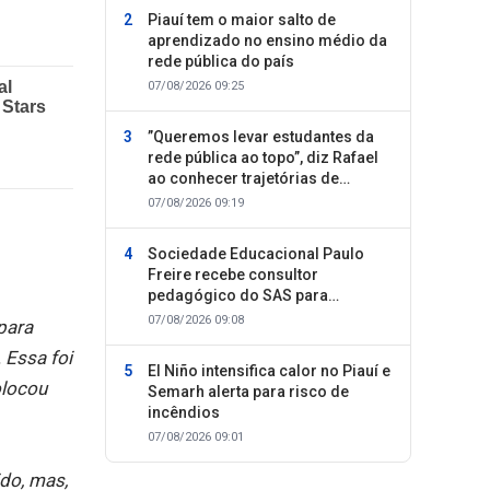
Piauí tem o maior salto de
aprendizado no ensino médio da
rede pública do país
07/08/2026 09:25
”Queremos levar estudantes da
rede pública ao topo”, diz Rafael
ao conhecer trajetórias de
sucesso
07/08/2026 09:19
Sociedade Educacional Paulo
Freire recebe consultor
pedagógico do SAS para
planejamento do segundo
07/08/2026 09:08
para
semestre
 Essa foi
El Niño intensifica calor no Piauí e
olocou
Semarh alerta para risco de
incêndios
07/08/2026 09:01
do, mas,