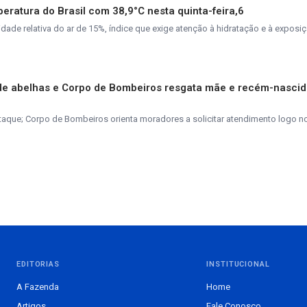
peratura do Brasil com 38,9°C nesta quinta-feira,6
de relativa do ar de 15%, índice que exige atenção à hidratação e à exposiç
de abelhas e Corpo de Bombeiros resgata mãe e recém-nasci
taque; Corpo de Bombeiros orienta moradores a solicitar atendimento logo n
EDITORIAS
INSTITUCIONAL
A Fazenda
Home
Artigos
Fale Conosco