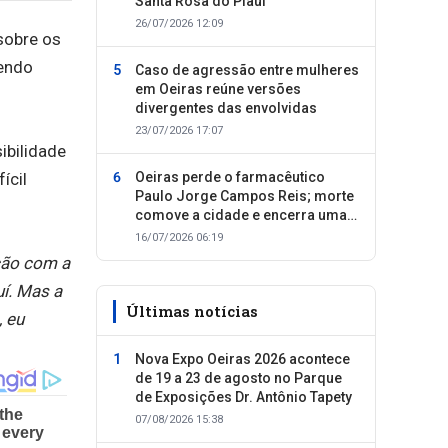
Santa Rosa do Piauí
26/07/2026 12:09
sobre os
sendo
Caso de agressão entre mulheres
em Oeiras reúne versões
divergentes das envolvidas
23/07/2026 17:07
ibilidade
ícil
Oeiras perde o farmacêutico
Paulo Jorge Campos Reis; morte
comove a cidade e encerra uma
trajetória dedicada ao cuidado
16/07/2026 06:19
com as pessoas
ção com a
uí. Mas a
Últimas notícias
, eu
Nova Expo Oeiras 2026 acontece
de 19 a 23 de agosto no Parque
de Exposições Dr. Antônio Tapety
07/08/2026 15:38