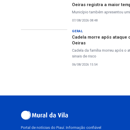
Oeiras registra a maior tem
Município também apresentou umida
07/08/2026 08:48
GERAL
Cadela morre após ataque 
Oeiras
Cadela da família morreu após o a
sinais de risco
06/08/2026 15:54
Portal de notícias do Piauí. Informação confiável