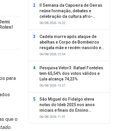
II Semana da Capoeira de Oeiras
reúne formação, debates e
celebração da cultura afro-
brasileira
06/08/2026 16:22
Cadela morre após ataque de
abelhas e Corpo de Bombeiros
resgata mãe e recém-nascido em
Oeiras
06/08/2026 15:54
Pesquisa Vetor3: Rafael Fonteles
tem 65,54% dos votos válidos e
dos para
Lula alcança 74,23%
o
06/08/2026 15:27
tados
São Miguel do Fidalgo eleva
notas do Ideb 2025 nos anos
iniciais e finais do Ensino
Fundamental
06/08/2026 11:01
as que o
tado.