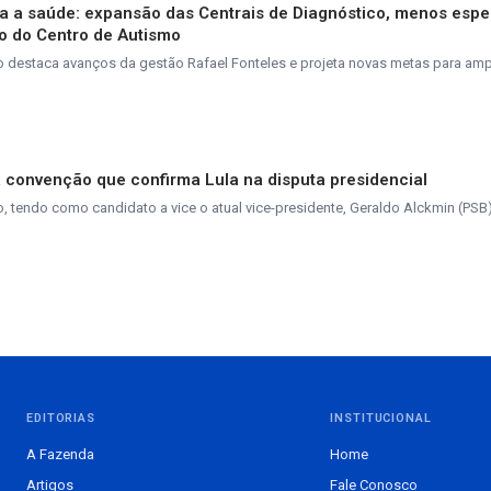
a a saúde: expansão das Centrais de Diagnóstico, menos espe
ão do Centro de Autismo
o destaca avanços da gestão Rafael Fonteles e projeta novas metas para amp
convenção que confirma Lula na disputa presidencial
, tendo como candidato a vice o atual vice-presidente, Geraldo Alckmin (PSB)
EDITORIAS
INSTITUCIONAL
A Fazenda
Home
Artigos
Fale Conosco