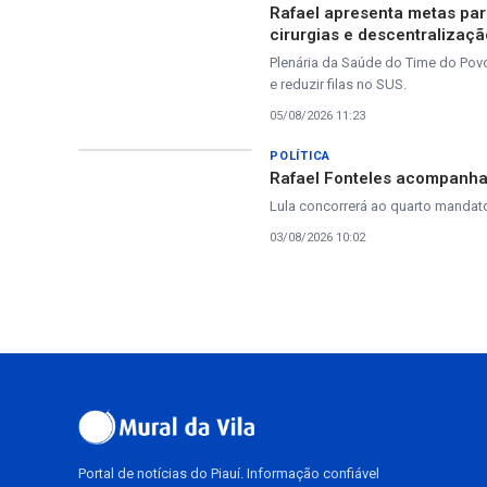
Rafael apresenta metas par
cirurgias e descentralizaç
Plenária da Saúde do Time do Pov
e reduzir filas no SUS.
05/08/2026 11:23
POLÍTICA
Rafael Fonteles acompanha 
Lula concorrerá ao quarto mandato
03/08/2026 10:02
Portal de notícias do Piauí. Informação confiável