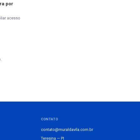
ra por
liar acesso
.
CONTATO
contato@muraldavila.com.br
Teresina — PI