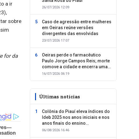
Santa Rosa do Piauí
o a ir
26/07/2026 12:09
3),
atar sobre
Caso de agressão entre mulheres
em Oeiras reúne versões
 sim
divergentes das envolvidas
23/07/2026 17:07
Oeiras perde o farmacêutico
e for da
Paulo Jorge Campos Reis; morte
comove a cidade e encerra uma
trajetória dedicada ao cuidado
16/07/2026 06:19
com as pessoas
Últimas notícias
Colônia do Piauí eleva índices do
Ideb 2025 nos anos iniciais e nos
anos finais do ensino
fundamental
06/08/2026 16:46