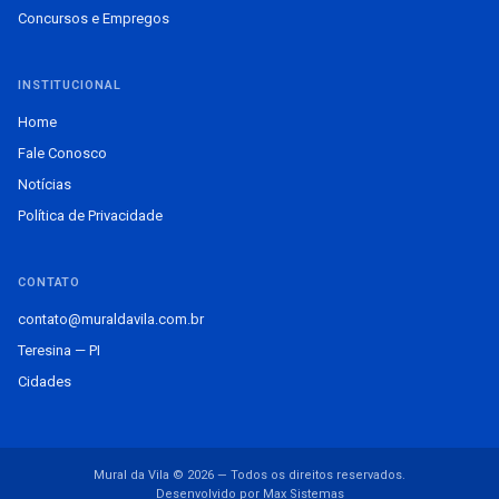
Concursos e Empregos
INSTITUCIONAL
Home
Fale Conosco
Notícias
Política de Privacidade
CONTATO
contato@muraldavila.com.br
Teresina — PI
Cidades
Mural da Vila © 2026 — Todos os direitos reservados.
Desenvolvido por Max Sistemas