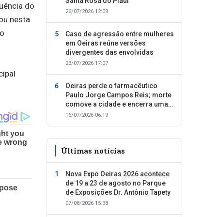
Santa Rosa do Piauí
uência do
26/07/2026 12:09
ou nesta
do
Caso de agressão entre mulheres
em Oeiras reúne versões
divergentes das envolvidas
23/07/2026 17:07
cipal
Oeiras perde o farmacêutico
Paulo Jorge Campos Reis; morte
comove a cidade e encerra uma
trajetória dedicada ao cuidado
16/07/2026 06:19
com as pessoas
Últimas notícias
Nova Expo Oeiras 2026 acontece
de 19 a 23 de agosto no Parque
de Exposições Dr. Antônio Tapety
07/08/2026 15:38