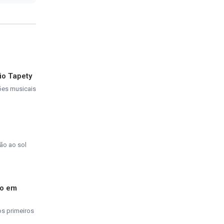
io Tapety
ções musicais
ão ao sol
do em
os primeiros