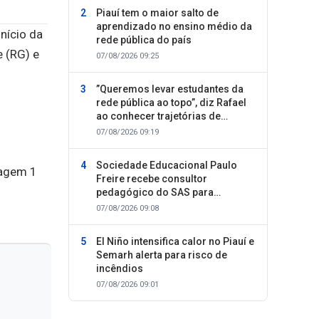
Piauí tem o maior salto de
aprendizado no ensino médio da
nício da
rede pública do país
e (RG) e
07/08/2026 09:25
”Queremos levar estudantes da
rede pública ao topo”, diz Rafael
ao conhecer trajetórias de
sucesso
07/08/2026 09:19
Sociedade Educacional Paulo
Freire recebe consultor
pedagógico do SAS para
planejamento do segundo
07/08/2026 09:08
semestre
El Niño intensifica calor no Piauí e
Semarh alerta para risco de
incêndios
07/08/2026 09:01