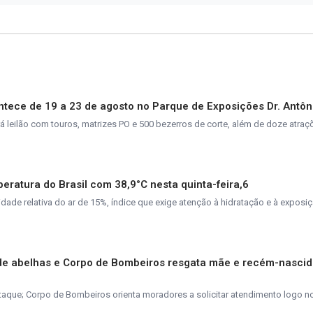
tece de 19 a 23 de agosto no Parque de Exposições Dr. Antôn
rá leilão com touros, matrizes PO e 500 bezerros de corte, além de doze atra
peratura do Brasil com 38,9°C nesta quinta-feira,6
de relativa do ar de 15%, índice que exige atenção à hidratação e à exposiç
de abelhas e Corpo de Bombeiros resgata mãe e recém-nasci
taque; Corpo de Bombeiros orienta moradores a solicitar atendimento logo n