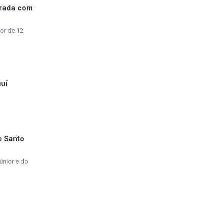
grada com
or de 12
auí
e Santo
únior e do