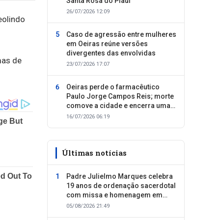
Santa Rosa do Piauí
26/07/2026 12:09
eolindo
Caso de agressão entre mulheres
em Oeiras reúne versões
divergentes das envolvidas
mas de
23/07/2026 17:07
Oeiras perde o farmacêutico
Paulo Jorge Campos Reis; morte
comove a cidade e encerra uma
trajetória dedicada ao cuidado
16/07/2026 06:19
com as pessoas
Últimas notícias
Padre Julielmo Marques celebra
19 anos de ordenação sacerdotal
com missa e homenagem em
Colônia do Piauí
05/08/2026 21:49