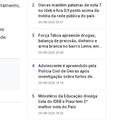
ultamento,
Oeiras mantém patamar de nota 7
no Ideb e fica 0,9 ponto acima da
média da rede pública do país
05/08/2026 20:47
es
Força Tática apreende drogas,
 de
balança de precisão, dinheiro e
arma branca no bairro Leme, em
Oeiras
05/08/2026 20:08
Adolescente é apreendido pela
Polícia Civil de Oeiras após
investigação sobre furtos de
motocicletas
05/08/2026 19:18
Ministério da Educação divulga
lista do IDEB e Piauí tem 2ª
melhor nota do País
05/08/2026 18:32