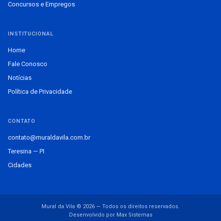
Concursos e Empregos
INSTITUCIONAL
Home
Fale Conosco
Notícias
Política de Privacidade
CONTATO
contato@muraldavila.com.br
Teresina — PI
Cidades
Mural da Vila © 2026 — Todos os direitos reservados.
Desenvolvido por Max Sistemas