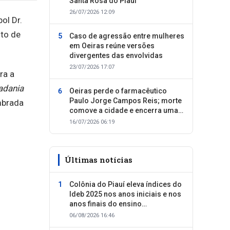
Santa Rosa do Piauí
26/07/2026 12:09
ol Dr.
to de
Caso de agressão entre mulheres
em Oeiras reúne versões
divergentes das envolvidas
23/07/2026 17:07
ra a
adania
Oeiras perde o farmacêutico
Paulo Jorge Campos Reis; morte
mbrada
comove a cidade e encerra uma
trajetória dedicada ao cuidado
16/07/2026 06:19
com as pessoas
Últimas notícias
Colônia do Piauí eleva índices do
Ideb 2025 nos anos iniciais e nos
anos finais do ensino
fundamental
06/08/2026 16:46