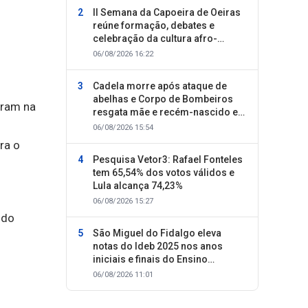
II Semana da Capoeira de Oeiras
reúne formação, debates e
celebração da cultura afro-
brasileira
06/08/2026 16:22
Cadela morre após ataque de
abelhas e Corpo de Bombeiros
aram na
resgata mãe e recém-nascido em
Oeiras
06/08/2026 15:54
ra o
Pesquisa Vetor3: Rafael Fonteles
tem 65,54% dos votos válidos e
Lula alcança 74,23%
06/08/2026 15:27
ndo
São Miguel do Fidalgo eleva
notas do Ideb 2025 nos anos
iniciais e finais do Ensino
Fundamental
06/08/2026 11:01