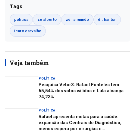
Tags
política
zé alberto
zé raimundo
dr. hailton
ícaro carvalho
Veja também
POLÍTICA
Pesquisa Vetor3: Rafael Fonteles tem
65,54% dos votos válidos e Lula alcança
74,23%
POLÍTICA
Rafael apresenta metas para a saúde:
expansão das Centrais de Diagnóstico,
menos espera por cirurgias e
descentralização do Centro de Autismo