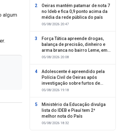
Oeiras mantém patamar de nota 7
no Ideb e fica 0,9 ponto acima da
to algum
média da rede pública do país
05/08/2026 20:47
Força Tática apreende drogas,
er.
balança de precisão, dinheiro e
arma branca no bairro Leme, em
Oeiras
05/08/2026 20:08
Adolescente é apreendido pela
Polícia Civil de Oeiras após
investigação sobre furtos de
motocicletas
05/08/2026 19:18
Ministério da Educação divulga
lista do IDEB e Piauí tem 2ª
melhor nota do País
05/08/2026 18:32