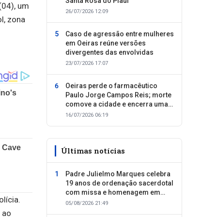
Santa Rosa do Piauí
(04), um
26/07/2026 12:09
l, zona
Caso de agressão entre mulheres
em Oeiras reúne versões
.
divergentes das envolvidas
23/07/2026 17:07
Oeiras perde o farmacêutico
Paulo Jorge Campos Reis; morte
comove a cidade e encerra uma
trajetória dedicada ao cuidado
16/07/2026 06:19
com as pessoas
Últimas notícias
Padre Julielmo Marques celebra
19 anos de ordenação sacerdotal
com missa e homenagem em
lícia.
Colônia do Piauí
05/08/2026 21:49
 ao