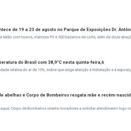
tece de 19 a 23 de agosto no Parque de Exposições Dr. Antôn
rá leilão com touros, matrizes PO e 500 bezerros de corte, além de doze atra
peratura do Brasil com 38,9°C nesta quinta-feira,6
de relativa do ar de 15%, índice que exige atenção à hidratação e à exposiç
de abelhas e Corpo de Bombeiros resgata mãe e recém-nasci
taque; Corpo de Bombeiros orienta moradores a solicitar atendimento logo n