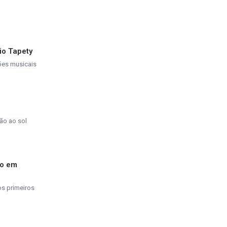
io Tapety
ções musicais
ão ao sol
do em
os primeiros