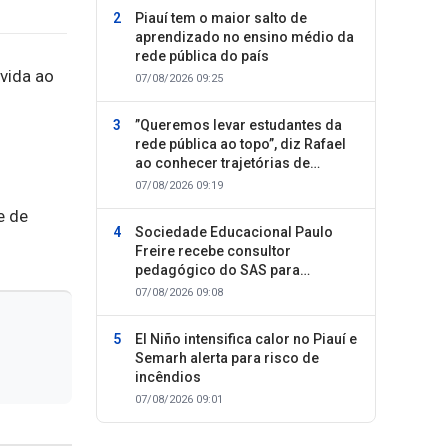
Piauí tem o maior salto de
aprendizado no ensino médio da
rede pública do país
vida ao
07/08/2026 09:25
”Queremos levar estudantes da
rede pública ao topo”, diz Rafael
ao conhecer trajetórias de
sucesso
07/08/2026 09:19
e de
Sociedade Educacional Paulo
Freire recebe consultor
pedagógico do SAS para
planejamento do segundo
07/08/2026 09:08
semestre
El Niño intensifica calor no Piauí e
Semarh alerta para risco de
incêndios
07/08/2026 09:01