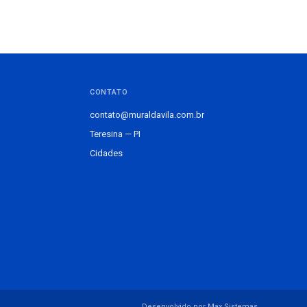
CONTATO
contato@muraldavila.com.br
Teresina — PI
Cidades
Desenvolvido por Max Sistemas