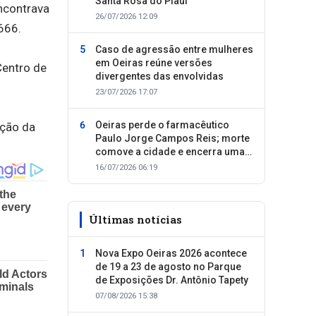
Santa Rosa do Piauí
ncontrava
26/07/2026 12:09
666.
Caso de agressão entre mulheres
em Oeiras reúne versões
Centro de
divergentes das envolvidas
23/07/2026 17:07
Oeiras perde o farmacêutico
ação da
Paulo Jorge Campos Reis; morte
comove a cidade e encerra uma
trajetória dedicada ao cuidado
16/07/2026 06:19
com as pessoas
Últimas notícias
Nova Expo Oeiras 2026 acontece
de 19 a 23 de agosto no Parque
de Exposições Dr. Antônio Tapety
07/08/2026 15:38