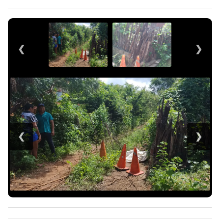
❮
❯
❮
❯