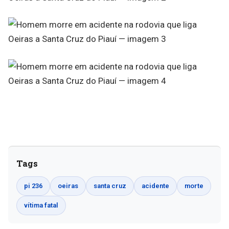
Tags
pi 236
oeiras
santa cruz
acidente
morte
vítima fatal