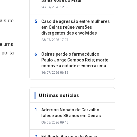
Santa Rosa do Piauí
26/07/2026 12:09
ais de
Caso de agressão entre mulheres
em Oeiras reúne versões
divergentes das envolvidas
23/07/2026 17:07
de uma
 porta
Oeiras perde o farmacêutico
Paulo Jorge Campos Reis; morte
comove a cidade e encerra uma
trajetória dedicada ao cuidado
16/07/2026 06:19
com as pessoas
Últimas notícias
Aderson Nonato de Carvalho
falece aos 88 anos em Oeiras
08/08/2026 09:43
Edilberto Barroso de Sousa,