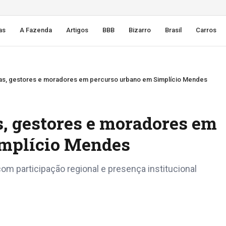
as
A Fazenda
Artigos
BBB
Bizarro
Brasil
Carros
etas, gestores e moradores em percurso urbano em Simplício Mendes
as, gestores e moradores em
implício Mendes
m participação regional e presença institucional