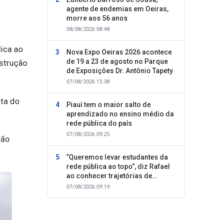
agente de endemias em Oeiras,
morre aos 56 anos
08/08/2026 08:48
ica ao
Nova Expo Oeiras 2026 acontece
de 19 a 23 de agosto no Parque
nstrução
de Exposições Dr. Antônio Tapety
07/08/2026 15:38
sta do
Piauí tem o maior salto de
aprendizado no ensino médio da
rede pública do país
07/08/2026 09:25
ção
”Queremos levar estudantes da
rede pública ao topo”, diz Rafael
ao conhecer trajetórias de
sucesso
07/08/2026 09:19