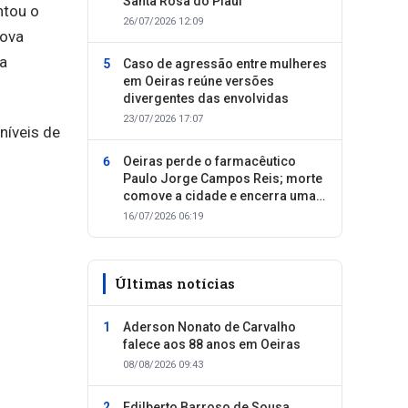
Santa Rosa do Piauí
ntou o
26/07/2026 12:09
rova
 a
Caso de agressão entre mulheres
em Oeiras reúne versões
divergentes das envolvidas
23/07/2026 17:07
níveis de
Oeiras perde o farmacêutico
Paulo Jorge Campos Reis; morte
comove a cidade e encerra uma
trajetória dedicada ao cuidado
16/07/2026 06:19
com as pessoas
Últimas notícias
Aderson Nonato de Carvalho
falece aos 88 anos em Oeiras
08/08/2026 09:43
Edilberto Barroso de Sousa,