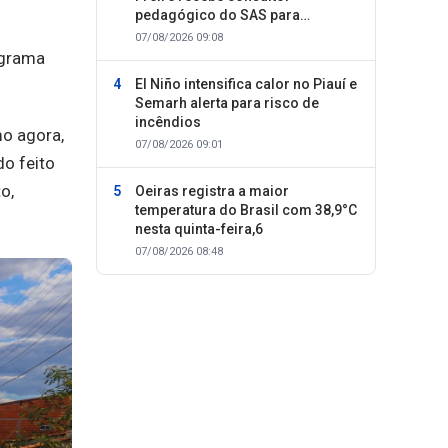
pedagógico do SAS para
planejamento do segundo
07/08/2026 09:08
semestre
ograma
El Niño intensifica calor no Piauí e
Semarh alerta para risco de
incêndios
mo agora,
07/08/2026 09:01
do feito
o,
Oeiras registra a maior
temperatura do Brasil com 38,9°C
nesta quinta-feira,6
07/08/2026 08:48