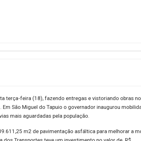
a terça-feira (18), fazendo entregas e vistoriando obras n
s. Em São Miguel do Tapuio o governador inaugurou mobilid
vias mais aguardadas pela população.
39.611,25 m2 de pavimentação asfáltica para melhorar a m
ia dos Transportes teve um investimento no valor de R$