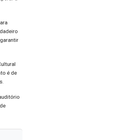
ara
rdadeiro
garantir
ultural
nto é de
s.
auditório
 de