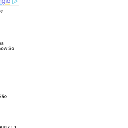
 São
uperar a