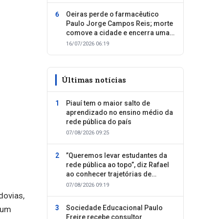
Oeiras perde o farmacêutico
Paulo Jorge Campos Reis; morte
comove a cidade e encerra uma
trajetória dedicada ao cuidado
16/07/2026 06:19
com as pessoas
Últimas notícias
Piauí tem o maior salto de
aprendizado no ensino médio da
rede pública do país
07/08/2026 09:25
”Queremos levar estudantes da
rede pública ao topo”, diz Rafael
ao conhecer trajetórias de
sucesso
07/08/2026 09:19
dovias,
Sociedade Educacional Paulo
 um
Freire recebe consultor