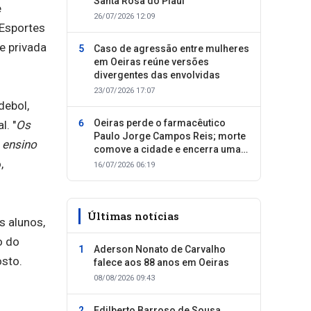
Santa Rosa do Piauí
e
26/07/2026 12:09
 Esportes
e privada
Caso de agressão entre mulheres
em Oeiras reúne versões
divergentes das envolvidas
23/07/2026 17:07
debol,
Oeiras perde o farmacêutico
l. "
Os
Paulo Jorge Campos Reis; morte
 ensino
comove a cidade e encerra uma
,
trajetória dedicada ao cuidado
16/07/2026 06:19
com as pessoas
Últimas notícias
s alunos,
o do
Aderson Nonato de Carvalho
osto.
falece aos 88 anos em Oeiras
08/08/2026 09:43
Edilberto Barroso de Sousa,