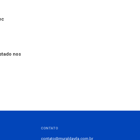
ec
stado nos
CONTATO
contato@muraldavila.com.br