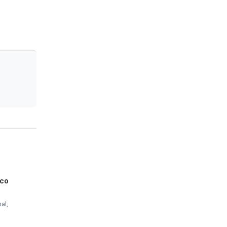
nco
al,