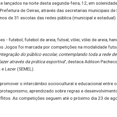
e lançados na noite desta segunda-feira, 12, em solenidad
Prefeitura de Oeiras, através das secretarias municipais de
nos de 31 escolas das redes pública (municipal e estadual) 
utebol, futebol de areia, futsal, vôlei, vôlei de areia, han
a dos Jogos foi marcada por competições na modalidade futsa
ntegração do público escolar, contemplando toda a rede de
azer através da prática esportiva
", destaca Adilson Pacheco
s e Lazer (SEMEL).
romover o intercâmbio sociocultural e educacional entre o
r, protagonismo, aprendizado sobre regras e desenvolviment
nflitos. As competições seguem até o próximo dia 23 de ag