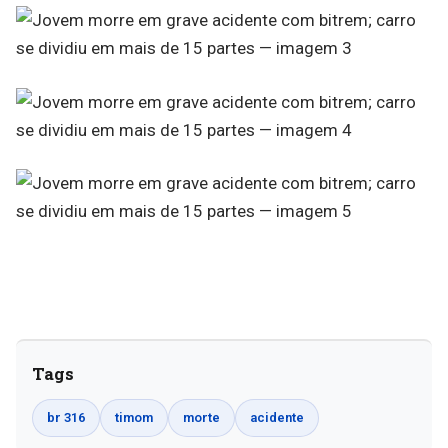
Tags
br 316
timom
morte
acidente