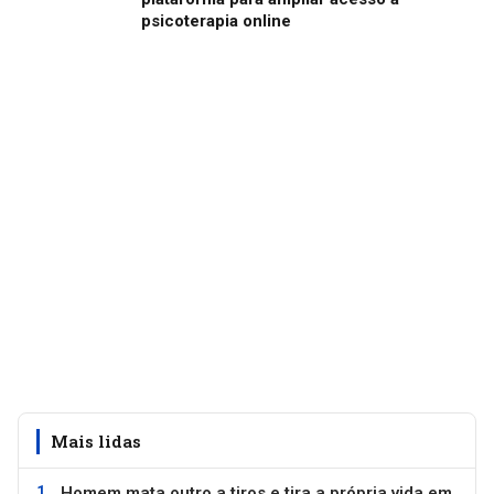
psicoterapia online
Mais lidas
Homem mata outro a tiros e tira a própria vida em