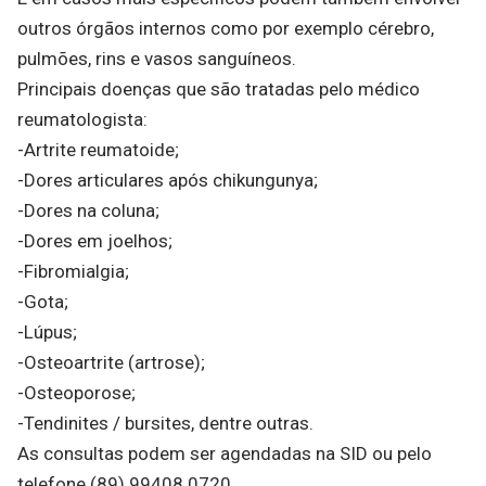
outros órgãos internos como por exemplo cérebro,
pulmões, rins e vasos sanguíneos.
Principais doenças que são tratadas pelo médico
reumatologista:
-Artrite reumatoide;
-Dores articulares após chikungunya;
-Dores na coluna;
-Dores em joelhos;
-Fibromialgia;
-Gota;
-Lúpus;
-Osteoartrite (artrose);
-Osteoporose;
-Tendinites / bursites, dentre outras.
As consultas podem ser agendadas na SID ou pelo
telefone (89) 99408 0720.