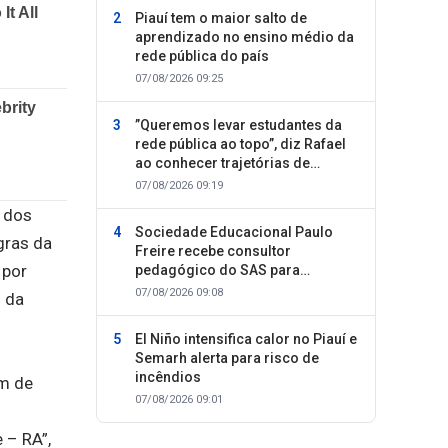
Piauí tem o maior salto de
aprendizado no ensino médio da
rede pública do país
07/08/2026 09:25
”Queremos levar estudantes da
rede pública ao topo”, diz Rafael
ao conhecer trajetórias de
sucesso
07/08/2026 09:19
o dos
Sociedade Educacional Paulo
gras da
Freire recebe consultor
 por
pedagógico do SAS para
planejamento do segundo
07/08/2026 09:08
s da
semestre
El Niño intensifica calor no Piauí e
Semarh alerta para risco de
incêndios
am de
07/08/2026 09:01
 – RA”,