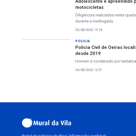
Adolescente é apreendido pe
motocicletas
Diligências realizadas nesta quar
durante a madrugada
05/08/2026 19:18
POLICIA
Polícia Civil de Oeiras loc
desde 2019
Homem é condenado por tentativa 
04/08/2026 13:31
Portal de notícias do Piauí. Informação confiável