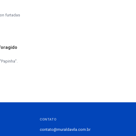
on furtadas
foragido
“Papinha”.
CONTATO
contato@muraldavila.com.br