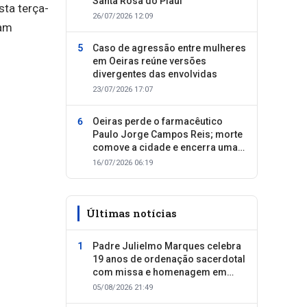
Santa Rosa do Piauí
sta terça-
26/07/2026 12:09
sam
Caso de agressão entre mulheres
em Oeiras reúne versões
divergentes das envolvidas
23/07/2026 17:07
Oeiras perde o farmacêutico
Paulo Jorge Campos Reis; morte
comove a cidade e encerra uma
trajetória dedicada ao cuidado
16/07/2026 06:19
com as pessoas
Últimas notícias
Padre Julielmo Marques celebra
19 anos de ordenação sacerdotal
com missa e homenagem em
Colônia do Piauí
05/08/2026 21:49