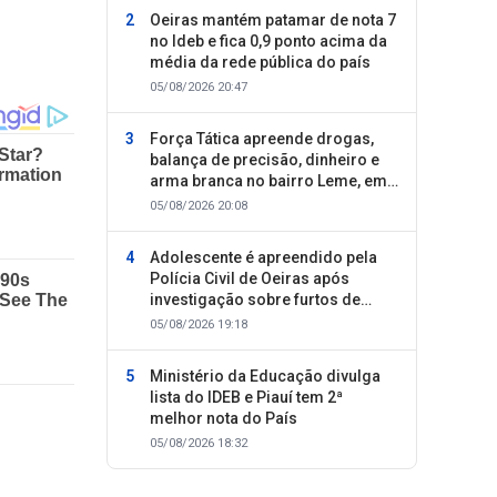
Oeiras mantém patamar de nota 7
no Ideb e fica 0,9 ponto acima da
média da rede pública do país
05/08/2026 20:47
Força Tática apreende drogas,
balança de precisão, dinheiro e
arma branca no bairro Leme, em
Oeiras
05/08/2026 20:08
Adolescente é apreendido pela
Polícia Civil de Oeiras após
investigação sobre furtos de
motocicletas
05/08/2026 19:18
Ministério da Educação divulga
lista do IDEB e Piauí tem 2ª
melhor nota do País
05/08/2026 18:32