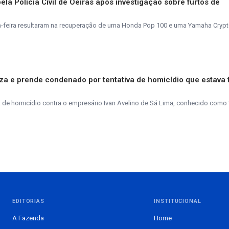
la Polícia Civil de Oeiras após investigação sobre furtos de
ta-feira resultaram na recuperação de uma Honda Pop 100 e uma Yamaha Crypt
aliza e prende condenado por tentativa de homicídio que estava 
de homicídio contra o empresário Ivan Avelino de Sá Lima, conhecido como 
EDITORIAS
INSTITUCIONAL
A Fazenda
Home