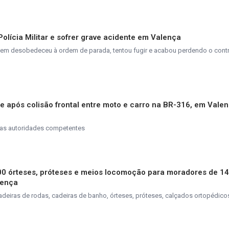
olícia Militar e sofrer grave acidente em Valença
jovem desobedeceu à ordem de parada, tentou fugir e acabou perdendo o cont
e após colisão frontal entre moto e carro na BR-316, em Vale
las autoridades competentes
00 órteses, próteses e meios locomoção para moradores de 14
lença
 cadeiras de rodas, cadeiras de banho, órteses, próteses, calçados ortopédic