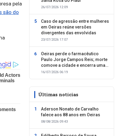
Santa Rosa do Piauí
presa pela
26/07/2026 12:09
s são do
Caso de agressão entre mulheres
em Oeiras reúne versões
divergentes das envolvidas
uma
23/07/2026 17:07
Oeiras perde o farmacêutico
Paulo Jorge Campos Reis; morte
comove a cidade e encerra uma
trajetória dedicada ao cuidado
16/07/2026 06:19
com as pessoas
Últimas notícias
Aderson Nonato de Carvalho
falece aos 88 anos em Oeiras
08/08/2026 09:43
Edilberto Barroso de Sousa,