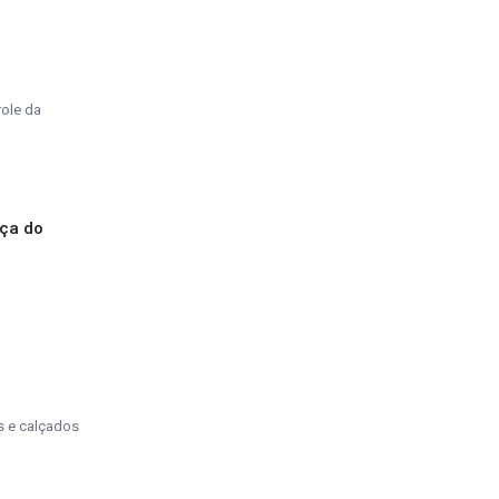
role da
nça do
os e calçados