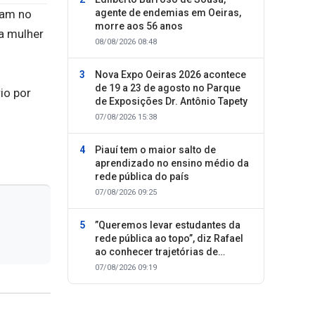
agente de endemias em Oeiras,
ram no
morre aos 56 anos
a mulher
08/08/2026 08:48
Nova Expo Oeiras 2026 acontece
de 19 a 23 de agosto no Parque
io por
de Exposições Dr. Antônio Tapety
07/08/2026 15:38
Piauí tem o maior salto de
aprendizado no ensino médio da
rede pública do país
07/08/2026 09:25
”Queremos levar estudantes da
rede pública ao topo”, diz Rafael
ao conhecer trajetórias de
sucesso
07/08/2026 09:19