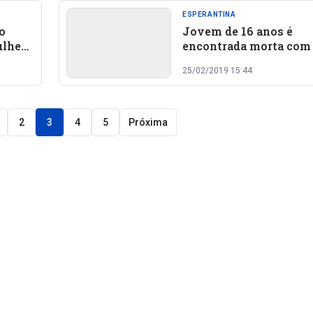
ESPERANTINA
o
Jovem de 16 anos é
ulher
encontrada morta com 
de violência sexual
25/02/2019 15:44
2
3
4
5
Próxima