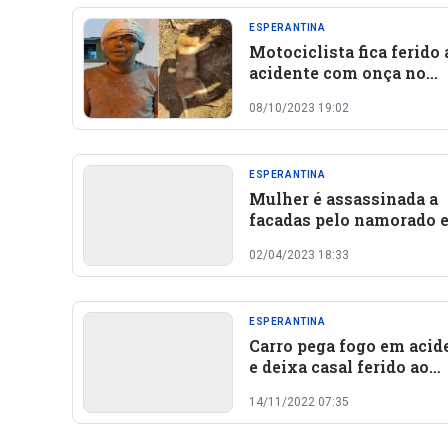
ESPERANTINA
Motociclista fica ferido
acidente com onça no
interior do PIauí
08/10/2023 19:02
ESPERANTINA
Mulher é assassinada a
facadas pelo namorado 
bar no Piauí
02/04/2023 18:33
ESPERANTINA
Carro pega fogo em acid
e deixa casal ferido ao
retornar de vaquejada n
14/11/2022 07:35
Piauí