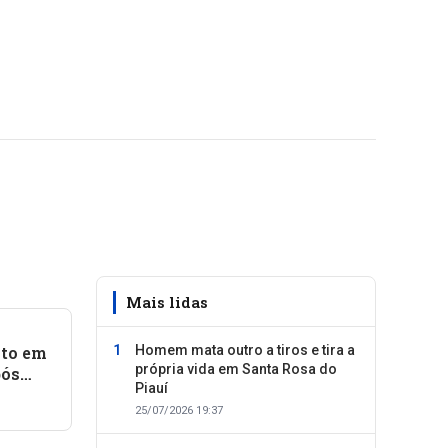
Mais lidas
to em
Homem mata outro a tiros e tira a
própria vida em Santa Rosa do
pós
Piauí
cia
25/07/2026 19:37