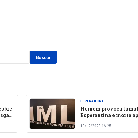
Buscar
ESPERANTINA
cobre
Homem provoca tumul
asga
Esperantina e morre a
trocar tiros com a polí
10/12/2023 16:25