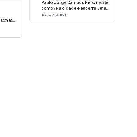
Paulo Jorge Campos Reis; morte
comove a cidade e encerra uma
trajetória dedicada ao cuidado
16/07/2026 06:19
sinais
com as pessoas