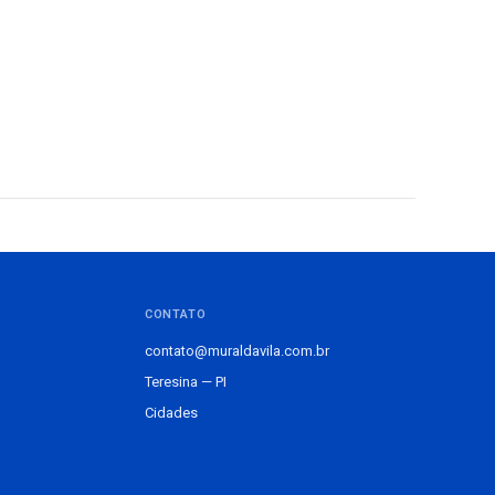
CONTATO
contato@muraldavila.com.br
Teresina — PI
Cidades