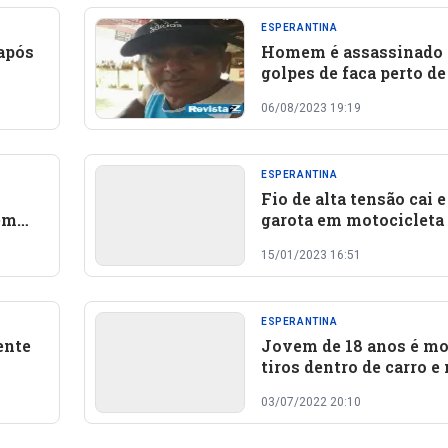
ESPERANTINA
 após
Homem é assassinado 
golpes de faca perto de
no Piauí
06/08/2023 19:19
ESPERANTINA
Fio de alta tensão cai e
em
garota em motocicleta
Norte do Piauí
15/01/2023 16:51
ESPERANTINA
ente
Jovem de 18 anos é mo
tiros dentro de carro e
o
frente da família no Pi
03/07/2022 20:10