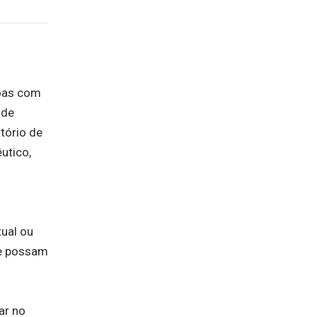
soas com
 de
tório de
utico,
ual ou
ue possam
ar no