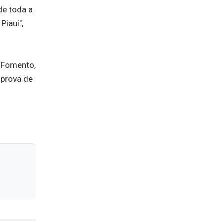
de toda a
Piauí",
í Fomento,
 prova de