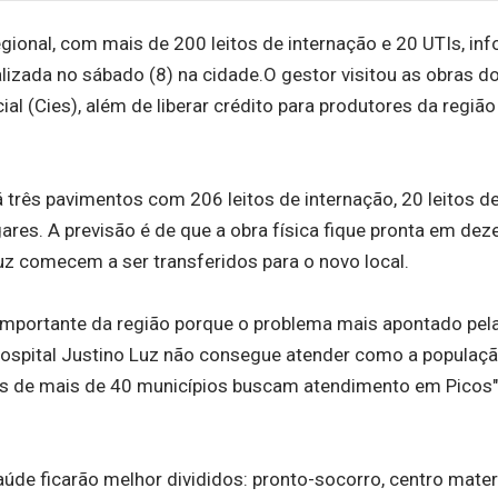
gional, com mais de 200 leitos de internação e 20 UTIs, in
alizada no sábado (8) na cidade.O gestor visitou as obras d
al (Cies), além de liberar crédito para produtores da região
 três pavimentos com 206 leitos de internação, 20 leitos d
gares. A previsão é de que a obra física fique pronta em dez
uz comecem a ser transferidos para o novo local.
 importante da região porque o problema mais apontado pel
 Hospital Justino Luz não consegue atender como a populaç
es de mais de 40 municípios buscam atendimento em Picos"
úde ficarão melhor divididos: pronto-socorro, centro mate