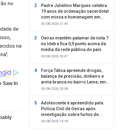
rão no
Padre Julielmo Marques celebra
19 anos de ordenação sacerdotal
com missa e homenagem em
Colônia do Piauí
05/08/2026 21:49
idade de
isso,
Oeiras mantém patamar de nota 7
no Ideb e fica 0,9 ponto acima da
ecidos na
média da rede pública do país
na",
05/08/2026 20:47
Força Tática apreende drogas,
balança de precisão, dinheiro e
arma branca no bairro Leme, em
Oeiras
05/08/2026 20:08
Adolescente é apreendido pela
Polícia Civil de Oeiras após
investigação sobre furtos de
motocicletas
05/08/2026 19:18