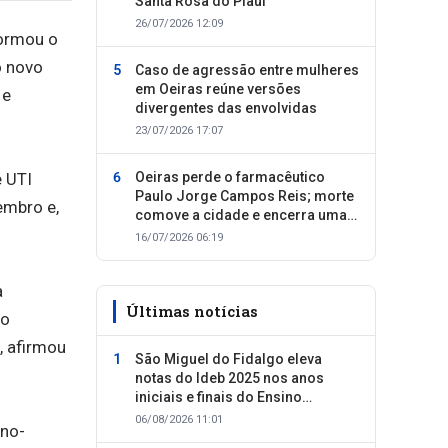
Santa Rosa do Piauí
26/07/2026 12:09
formou o
o novo
Caso de agressão entre mulheres
em Oeiras reúne versões
 e
divergentes das envolvidas
23/07/2026 17:07
e UTI
Oeiras perde o farmacêutico
Paulo Jorge Campos Reis; morte
embro e,
comove a cidade e encerra uma
trajetória dedicada ao cuidado
16/07/2026 06:19
com as pessoas
a
Últimas notícias
ão
, afirmou
São Miguel do Fidalgo eleva
notas do Ideb 2025 nos anos
iniciais e finais do Ensino
Fundamental
06/08/2026 11:01
rno-