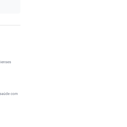
uienses
a saúde com