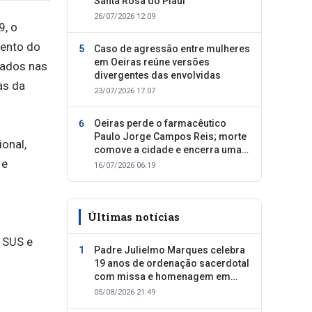
Santa Rosa do Piauí
26/07/2026 12:09
9, o
mento do
Caso de agressão entre mulheres
em Oeiras reúne versões
uados nas
divergentes das envolvidas
as da
23/07/2026 17:07
Oeiras perde o farmacêutico
Paulo Jorge Campos Reis; morte
onal,
comove a cidade e encerra uma
 e
trajetória dedicada ao cuidado
16/07/2026 06:19
com as pessoas
Últimas notícias
 SUS e
Padre Julielmo Marques celebra
19 anos de ordenação sacerdotal
com missa e homenagem em
Colônia do Piauí
05/08/2026 21:49