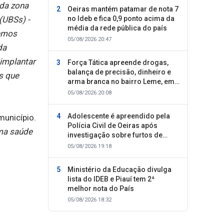
da zona
Oeiras mantém patamar de nota 7
(UBSs) -
no Ideb e fica 0,9 ponto acima da
média da rede pública do país
Temos
05/08/2026 20:47
da
implantar
Força Tática apreende drogas,
balança de precisão, dinheiro e
s que
arma branca no bairro Leme, em
Oeiras
05/08/2026 20:08
Adolescente é apreendido pela
município.
Polícia Civil de Oeiras após
uma saúde
investigação sobre furtos de
motocicletas
05/08/2026 19:18
Ministério da Educação divulga
lista do IDEB e Piauí tem 2ª
melhor nota do País
05/08/2026 18:32